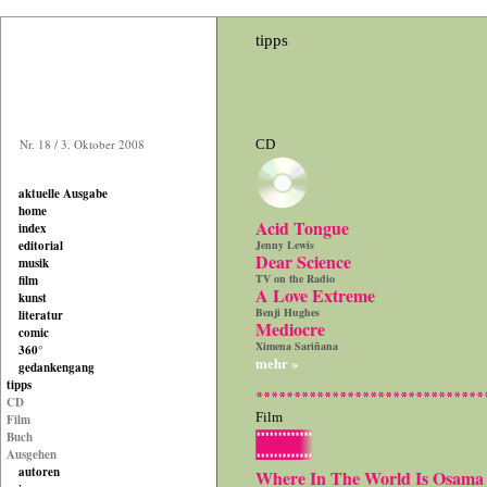
tipps
Nr. 18 / 3. Oktober 2008
CD
aktuelle Ausgabe
home
Acid Tongue
index
editorial
Jenny Lewis
Dear Science
musik
TV on the Radio
film
A Love Extreme
kunst
Benji Hughes
literatur
Mediocre
comic
Ximena Sariñana
360°
mehr »
gedankengang
tipps
CD
Film
Film
Buch
Ausgehen
autoren
Where In The World Is Osama