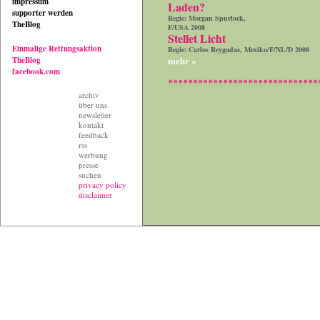
impressum
Laden?
supporter werden
Regie: Morgan Spurlock,
TheBlog
F/USA 2008
Stellet Licht
Einmalige Rettungsaktion
Regie: Carlos Reygadas, Mexiko/F/NL/D 2008
mehr »
TheBlog
facebook.com
archiv
über uns
newsletter
kontakt
feedback
rss
werbung
presse
suchen
privacy policy
disclaimer