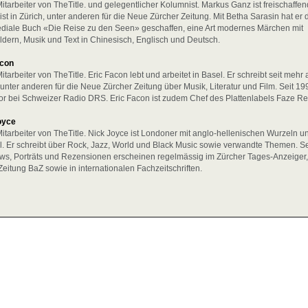
Mitarbeiter von TheTitle. und gelegentlicher Kolumnist. Markus Ganz ist freischaffen
ist in Zürich, unter anderen für die Neue Zürcher Zeitung. Mit Betha Sarasin hat er 
diale Buch «Die Reise zu den Seen» geschaffen, eine Art modernes Märchen mit
ldern, Musik und Text in Chinesisch, Englisch und Deutsch.
acon
Mitarbeiter von TheTitle. Eric Facon lebt und arbeitet in Basel. Er schreibt seit mehr 
unter anderen für die Neue Zürcher Zeitung über Musik, Literatur und Film. Seit 19
r bei Schweizer Radio DRS. Eric Facon ist zudem Chef des Plattenlabels Faze Re
oyce
Mitarbeiter von TheTitle. Nick Joyce ist Londoner mit anglo-hellenischen Wurzeln un
l. Er schreibt über Rock, Jazz, World und Black Music sowie verwandte Themen. S
ews, Porträts und Rezensionen erscheinen regelmässig im Zürcher Tages-Anzeiger,
Zeitung BaZ sowie in internationalen Fachzeitschriften.