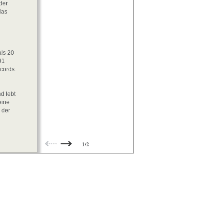
der
das
als 20
91
cords.
d lebt
eine
 der
1/2