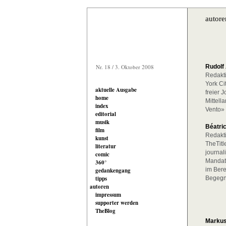
autore
Nr. 18 / 3. Oktober 2008
Rudolf
Redakti
York Ci
aktuelle Ausgabe
freier 
home
Mittell
index
Vento» 
editorial
musik
Béatri
film
Redakti
kunst
TheTitl
literatur
journal
comic
Mandat 
360°
im Bere
gedankengang
tipps
Begegnu
autoren
impressum
supporter werden
TheBlog
Markus