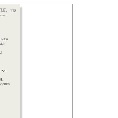
118
in New
nach
el
n von
t.
ationen