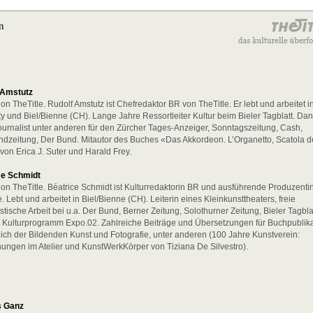
n
 Amstutz
on TheTitle. Rudolf Amstutz ist Chefredaktor BR von TheTitle. Er lebt und arbeitet 
ty und Biel/Bienne (CH). Lange Jahre Ressortleiter Kultur beim Bieler Tagblatt. Da
Journalist unter anderen für den Zürcher Tages-Anzeiger, Sonntagszeitung, Cash,
andzeitung, Der Bund. Mitautor des Buches «Das Akkordeon. L’Organetto, Scatola d
von Erica J. Suter und Harald Frey.
ce Schmidt
on TheTitle. Béatrice Schmidt ist Kulturredaktorin BR und ausführende Produzenti
e. Lebt und arbeitet in Biel/Bienne (CH). Leiterin eines Kleinkunsttheaters, freie
istische Arbeit bei u.a. Der Bund, Berner Zeitung, Solothurner Zeitung, Bieler Tagblat
Kulturprogramm Expo.02. Zahlreiche Beiträge und Übersetzungen für Buchpublik
ich der Bildenden Kunst und Fotografie, unter anderen (100 Jahre Kunstverein:
ngen im Atelier und KunstWerkKörper von Tiziana De Silvestro).
 Ganz