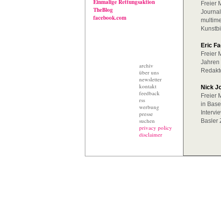
Einmalige Rettungsaktion
Freier 
TheBlog
Journal
facebook.com
multime
Kunstbi
Eric F
Freier 
Jahren 
archiv
Redakto
über uns
newsletter
kontakt
Nick J
feedback
Freier 
rss
in Base
werbung
Intervi
presse
suchen
Basler 
privacy policy
disclaimer