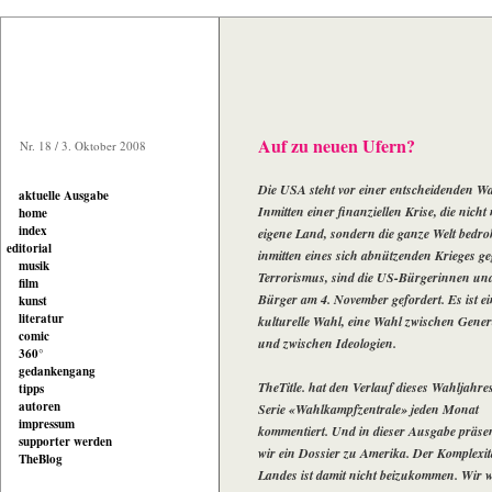
Auf zu neuen Ufern?
Nr. 18 / 3. Oktober 2008
Die USA steht vor einer entscheidenden Wa
aktuelle Ausgabe
Inmitten einer finanziellen Krise, die nicht
home
index
eigene Land, sondern die ganze Welt bedro
editorial
inmitten eines sich abnützenden Krieges g
musik
Terrorismus, sind die US-Bürgerinnen und
film
Bürger am 4. November gefordert. Es ist ei
kunst
literatur
kulturelle Wahl, eine Wahl zwischen Gene
comic
und zwischen Ideologien.
360°
gedankengang
TheTitle. hat den Verlauf dieses Wahljahres
tipps
autoren
Serie «Wahlkampfzentrale» jeden Monat
impressum
kommentiert. Und in dieser Ausgabe präse
supporter werden
wir ein Dossier zu Amerika. Der Komplexitä
TheBlog
Landes ist damit nicht beizukommen. Wir 