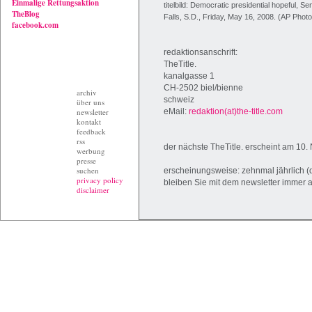
Einmalige Rettungsaktion
titelbild: Democratic presidential hopeful, S
TheBlog
Falls, S.D., Friday, May 16, 2008. (AP Phot
facebook.com
redaktionsanschrift:
TheTitle.
kanalgasse 1
CH-2502 biel/bienne
archiv
schweiz
über uns
newsletter
eMail:
redaktion(at)the-title.com
kontakt
feedback
rss
der nächste TheTitle. erscheint am 10
werbung
presse
suchen
erscheinungsweise: zehnmal jährlich 
privacy policy
bleiben Sie mit dem newsletter immer 
disclaimer