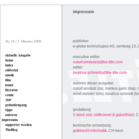
impressum
Nr. 18 / 3. Oktober 2008
publisher
e-globe technologies AG, zentweg 13,
aktuelle Ausgabe
executive editor
home
rudolf.amstutz(at)the-title.com
index
editor
editorial
beatrice.schmidt(at)the-title.com
musik
film
autoren dieser ausgabe:
kunst
rudolf amstutz (ra), markus ganz (mg), n
literatur
ernst molden (em), béatrice schmidt (b
comic
360°
gedankengang
tipps
gestaltung:
autoren
2.stock süd, netthoevel & gaberthüel
, C
impressum
supporter werden
technische umsetzung:
TheBlog
gutknecht informatik
, CH-bern