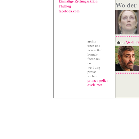
Einmalige Rettungsaktion
Wo der 
TheBlog
facebook.com
archiv
plus:
WEIT
über uns
newsletter
kontakt
feedback
rss
werbung
presse
suchen
privacy policy
disclaimer