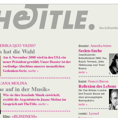
ERIKA QUO VADIS?
dossier:
Amerika hören
 hat die Wahl
Seelen-Suche
Amerikanische
Am 4. November 2008 wird in den USA ein
Befindlichkeit 2008: Nas,
neuer Präsident gewählt. Unser Dossier ist der
Randy Newman, John
Mellencamp und Trent
vorläufige Abschluss unserer monatlichen
Reznor.
Gedanken-Serie.
mehr »
mehr »
kunst:
Francis Bacon
UANA MOLINA
Reflexion des Lebens
he auf in der Musik»
Die Tate Britain London
ehrt Francis Bacon mit
Wie sie ihre fesselnde Musik enwickelt,
einer grossangelegten
erzählt die Argentinierin Juana Molina im
Retrospektive.
Gespräch mit TheTitle.
mehr »
mehr »
comic:
Lyonel
film:
«BLINDNESS»