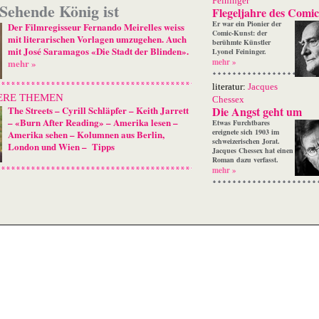
Feininger
Sehende König ist
Flegeljahre des Comic
Er war ein Pionier der
Der Filmregisseur Fernando Meirelles weiss
Comic-Kunst: der
mit literarischen Vorlagen umzugehen. Auch
berühmte Künstler
mit José Saramagos «Die Stadt der Blinden».
Lyonel Feininger.
mehr »
mehr »
literatur:
Jacques
ERE THEMEN
Chessex
The Streets
–
Cyrill Schläpfer
–
Keith Jarrett
Die Angst geht um
–
«Burn After Reading»
–
Amerika lesen
–
Etwas Furchtbares
ereignete sich 1903 im
Amerika sehen
–
Kolumnen aus Berlin,
schweizerischen Jorat.
London und Wien
–
Tipps
Jacques Chessex hat einen
Roman dazu verfasst.
mehr »