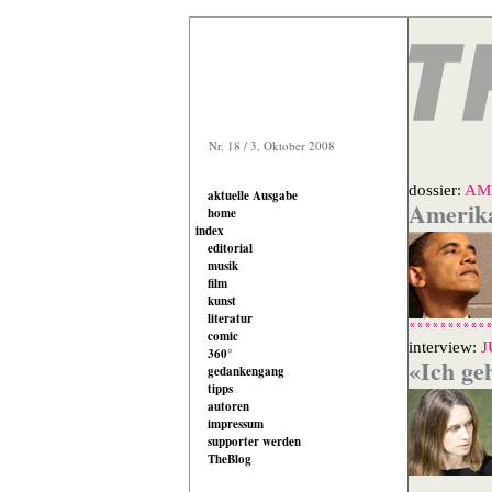
Nr. 18 / 3. Oktober 2008
dossier:
AM
aktuelle Ausgabe
Amerika
home
index
editorial
musik
film
kunst
literatur
comic
interview:
J
360°
«Ich ge
gedankengang
tipps
autoren
impressum
supporter werden
TheBlog