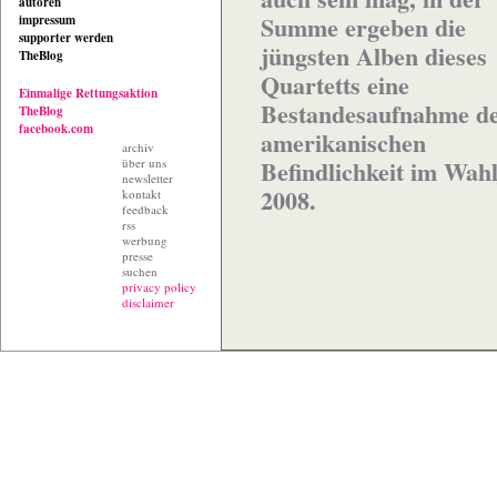
autoren
Summe ergeben die
impressum
supporter werden
jüngsten Alben dieses
TheBlog
Quartetts eine
Einmalige Rettungsaktion
Bestandesaufnahme d
TheBlog
facebook.com
amerikanischen
archiv
Befindlichkeit im Wah
über uns
newsletter
2008.
kontakt
feedback
rss
werbung
presse
suchen
privacy policy
disclaimer