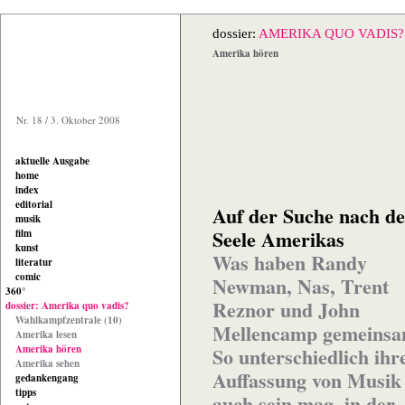
dossier:
AMERIKA QUO VADIS?
Amerika hören
Nr. 18 / 3. Oktober 2008
aktuelle Ausgabe
home
index
editorial
Auf der Suche nach de
musik
Seele Amerikas
film
kunst
Was haben Randy
literatur
comic
Newman, Nas, Trent
360°
Reznor und John
dossier: Amerika quo vadis?
Wahlkampfzentrale (10)
Mellencamp gemeins
Amerika lesen
Amerika hören
So unterschiedlich ihr
Amerika sehen
Auffassung von Musik
gedankengang
tipps
auch sein mag, in der