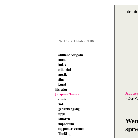
literat
Nr. 18 / 3. Oktober 2008
aktuelle Ausgabe
home
index
editorial
musik
film
kunst
literatur
Jacque
Jacques Chessex
«Der V
comic
360°
gedankengang
tipps
Wen
autoren
impressum
spre
supporter werden
TheBlog