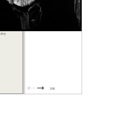
Lévy
1/4