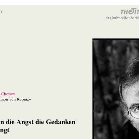
ur
s Chessex
ampir von Ropraz»
n die Angst die Gedanken
ngt