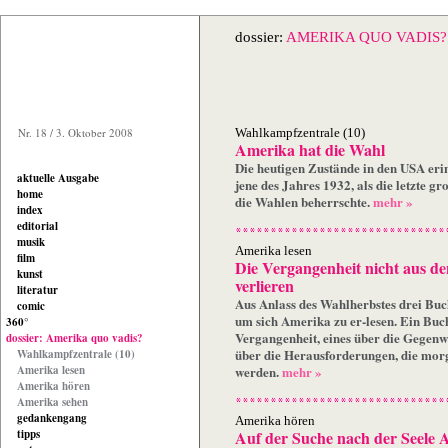
dossier:
AMERIKA QUO VADIS?
Nr. 18 / 3. Oktober 2008
Wahlkampfzentrale (10)
Amerika hat die Wahl
Die heutigen Zustände in den USA eri
aktuelle Ausgabe
jene des Jahres 1932, als die letzte gr
home
die Wahlen beherrschte.
mehr »
index
editorial
musik
Amerika lesen
film
Die Vergangenheit nicht aus d
kunst
verlieren
literatur
Aus Anlass des Wahlherbstes drei Bu
comic
um sich Amerika zu er-lesen. Ein Buc
360°
Vergangenheit, eines über die Gegenw
dossier: Amerika quo vadis?
über die Herausforderungen, die mor
Wahlkampfzentrale (10)
Amerika lesen
werden.
mehr »
Amerika hören
Amerika sehen
gedankengang
Amerika hören
tipps
Auf der Suche nach der Seele 