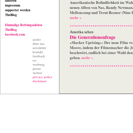
autoren
Amerikanische Befindlichkeit im Wah
impressum
neuen Alben von Nas, Randy Newman
supporter werden
Mellencamp und Trent Reznor (Nine In
TheBlog
mehr »
Einmalige Rettungsaktion
TheBlog
Amerika sehen
facebook.com
Die Generationenfrage
archiv
«Slacker Uprising»: Der neue Film v
über uns
Moore, indem der Filmemacher die J
newsletter
kontakt
beschwört, endlich bei einer Wahl de
feedback
geben.
mehr »
rss
werbung
presse
suchen
privacy policy
disclaimer