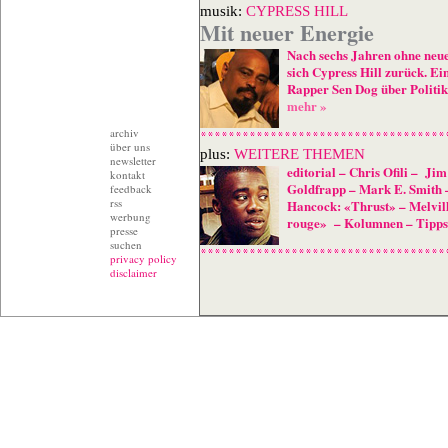
musik:
CYPRESS HILL
Mit neuer Energie
Nach sechs Jahren ohne neu
sich Cypress Hill zurück. E
Rapper Sen Dog über Politik
mehr »
archiv
über uns
plus:
WEITERE THEMEN
newsletter
editorial
–
Chris Ofili
–
Jim
kontakt
Goldfrapp
–
Mark E. Smith
feedback
rss
Hancock: «Thrust»
–
Melvil
werbung
rouge»
–
Kolumnen
–
Tipps
presse
suchen
privacy policy
disclaimer