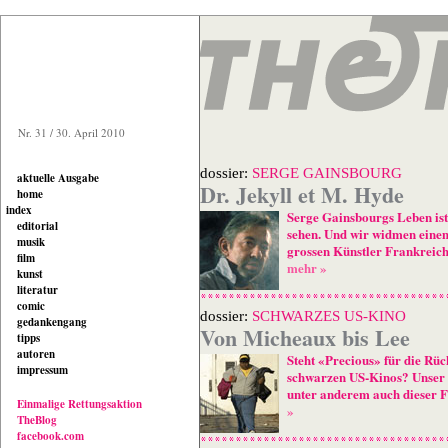
Nr. 31 / 30. April 2010
dossier:
SERGE GAINSBOURG
aktuelle Ausgabe
Dr. Jekyll et M. Hyde
home
index
Serge Gainsbourgs Leben ist
editorial
sehen. Und wir widmen eine
musik
grossen Künstler Frankreich
film
mehr »
kunst
literatur
comic
dossier:
SCHWARZES US-KINO
gedankengang
Von Micheaux bis Lee
tipps
autoren
Steht «Precious» für die Rü
impressum
schwarzen US-Kinos? Unser 
unter anderem auch dieser F
Einmalige Rettungsaktion
»
TheBlog
facebook.com