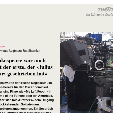
ers»
ew mit Regisseur Jim Sheridan
akespeare war auch
t der erste, der ‹Julius
r› geschrieben hat»
Mal wurde der irische Regisseur Jim
n bereits für den Oscar nominiert.
r sind Filme wie «My Left Foot», «In
me of the Father» oder «In America».
t er sich mit «Brothers» dem Umgang
rückkehrenden Soldaten aus
gebieten angenommen. Ein Gespräch