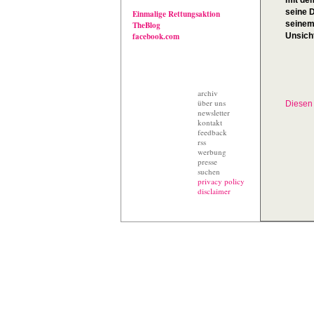
mit de
seine D
Einmalige Rettungsaktion
seinem
TheBlog
facebook.com
Unsich
archiv
über uns
Diesen 
newsletter
kontakt
feedback
rss
werbung
presse
suchen
privacy policy
disclaimer