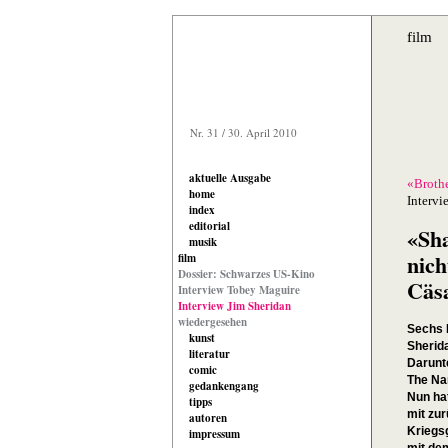
film
Nr. 31 / 30. April 2010
aktuelle Ausgabe
«Broth
home
Intervi
index
editorial
«Sh
musik
nich
film
Dossier: Schwarzes US-Kino
Cäsa
Interview Tobey Maguire
Interview Jim Sheridan
wiedergesehen
Sechs 
kunst
Sherida
literatur
Darunte
comic
The Na
gedankengang
Nun ha
tipps
mit zu
autoren
Kriegs
impressum