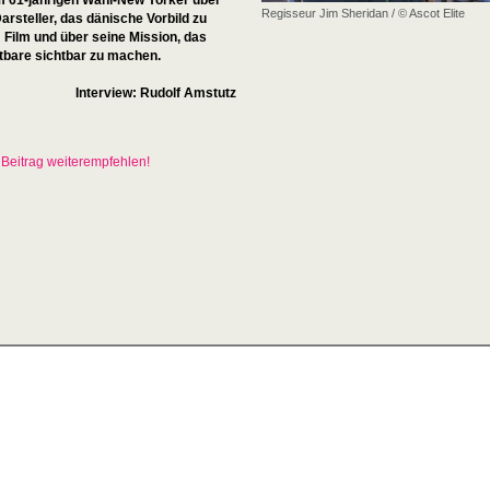
m 61-jährigen Wahl-New Yorker über
Regisseur Jim Sheridan / © Ascot Elite
arsteller, das dänische Vorbild zu
 Film und über seine Mission, das
tbare sichtbar zu machen.
Interview: Rudolf Amstutz
Beitrag weiterempfehlen!