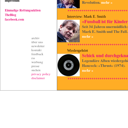
impressum
Revolution.
mehr »
Einmalige Rettungsaktion
TheBlog
Interview: Mark E. Smith
facebook.com
«Fussball ist für Kinde
Seit 34 Jahren unermüdlich 
Mark E. Smith und The Fall.
mehr »
archiv
über uns
newsletter
kontakt
Wiedergehört
feedback
Schick und durchgeknal
rss
Legendäre Alben wiedergehö
werbung
Hancock: «Thrust» (1974).
presse
mehr »
suchen
privacy policy
disclaimer