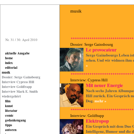
musik
Nr. 31 / 30. April 2010
Dossier: Serge Gainsbourg
Le provocateur
aktuelle Ausgabe
Serge Gainsbourgs Leben ist
home
sehen. Und wir widmen ihm e
index
»
editorial
musik
Dossier: Serge Gainsbourg
Interview: Cypress Hill
Interview Cypress Hill
Mit neuer Energie
Interview Goldfrapp
Nach sechs Jahren Albumpau
Interview Mark E. Smith
Hill zurück. Ein Gespräch m
wiedergehört
Dog.
mehr »
film
kunst
literatur
comic
Interview: Goldfrapp
Elektropop
gedankengang
tipps
Ein Gespräch mit dem Duo 
autoren
Intelligenz, Humor und die d