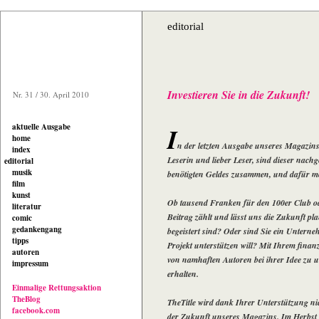
editorial
Investieren Sie in die Zukunft!
Nr. 31 / 30. April 2010
aktuelle Ausgabe
I
home
n der letzten Ausgabe unseres Magazins
index
Leserin und lieber Leser, sind dieser nach
editorial
musik
benötigten Geldes zusammen, und dafür m
film
kunst
Ob tausend Franken für den 100er Club od
literatur
Beitrag zählt und lässt uns die Zukunft p
comic
gedankengang
begeistert sind? Oder sind Sie ein Untern
tipps
Projekt unterstützen will? Mit Ihrem finanz
autoren
von namhaften Autoren bei ihrer Idee zu un
impressum
erhalten.
Einmalige Rettungsaktion
TheBlog
TheTitle wird dank Ihrer Unterstützung nich
facebook.com
der Zukunft unseres Magazins. Im Herbst