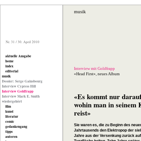
musik
Nr. 31 / 30. April 2010
aktuelle Ausgabe
home
index
Interview mit Goldfrapp
editorial
«Head First», neues Album
musik
Dossier: Serge Gainsbourg
Interview Cypress Hill
Interview Goldfrapp
«Es kommt nur darauf
Interview Mark E. Smith
wiedergehört
wohin man in seinem 
film
reist»
kunst
literatur
comic
Sie waren es, die zu Beginn des neue
gedankengang
Jahrtausends den Elektropop der sie
tipps
Jahre aus der Versenkung zurück auf
autoren