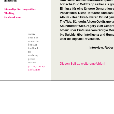
Tanzfläche holten. Zehn Jahre später 
impressum
britische Duo Goldfrapp selber als gr
Einfluss für eine jüngere Generation 
Einmalige Rettungsaktion
TheBlog
Popartisten. Diese Tatsache und das
facebook.com
Album «Head First» waren Grund gen
TheTitle, Sängerin Alison Goldfrapp u
Soundtüftler Will Gregory zum Gespr
bitten: über Einflüsse von Giorgio Mo
archiv
bis Suicide, über Intelligenz und Hum
über uns
über die digitale Revolution.
newsletter
kontakt
Interview: Robert
feedback
rss
werbung
presse
suchen
Diesen Beitrag weiterempfehlen!
privacy policy
disclaimer