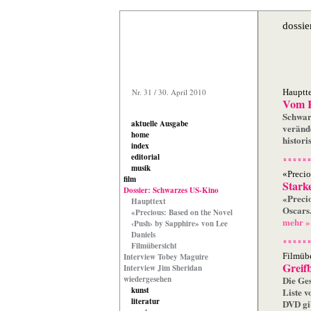
dossie
Nr. 31 / 30. April 2010
Hauptt
Vom K
Schwarz
aktuelle Ausgabe
verände
home
histori
index
editorial
musik
«Preci
film
Stark
Dossier: Schwarzes US-Kino
«Preci
Haupttext
Oscars.
«Precious: Based on the Novel
mehr »
‹Push› by Sapphire» von Lee
Daniels
Filmübersicht
Filmübe
Interview Tobey Maguire
Greif
Interview Jim Sheridan
wiedergesehen
Die Ges
kunst
Liste v
literatur
DVD gi