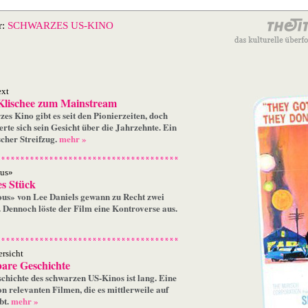
r:
SCHWARZES US-KINO
ext
lischee zum Mainstream
es Kino gibt es seit den Pionierzeiten, doch
rte sich sein Gesicht über die Jahrzehnte. Ein
scher Streifzug.
mehr »
ous»
es Stück
ous» von Lee Daniels gewann zu Recht zwei
 Dennoch löste der Film eine Kontroverse aus.
rsicht
bare Geschichte
chichte des schwarzen US-Kinos ist lang. Eine
on relevanten Filmen, die es mittlerweile auf
bt.
mehr »