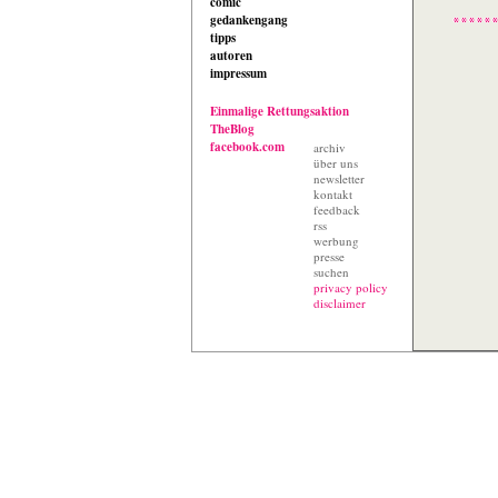
comic
gedankengang
tipps
autoren
impressum
Einmalige Rettungsaktion
TheBlog
facebook.com
archiv
über uns
newsletter
kontakt
feedback
rss
werbung
presse
suchen
privacy policy
disclaimer