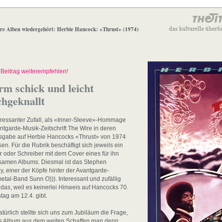
re Alben wiedergehört: Herbie Hancock: «Thrust» (1974)
Beitrag weiterempfehlen!
m schick und leicht
hgeknallt
eressanter Zufall, als «Inner-Sleeve»-Hommage
ntgarde-Musik-Zeitschrift The Wire in deren
usgabe auf Herbie Hancocks «Thrust» von 1974
sen. Für die Rubrik beschäftigt sich jeweils ein
r oder Schreiber mit dem Cover eines für ihn
samen Albums. Diesmal ist das Stephen
y, einer der Köpfe hinter der Avantgarde-
tal-Band Sunn O))). Interessant und zufällig
 das, weil es keinerlei Hinweis auf Hancocks 70.
tag am 12.4. gibt.
türlich stellte sich uns zum Jubiläum die Frage,
s Album aus dem weiten Schaffen man denn