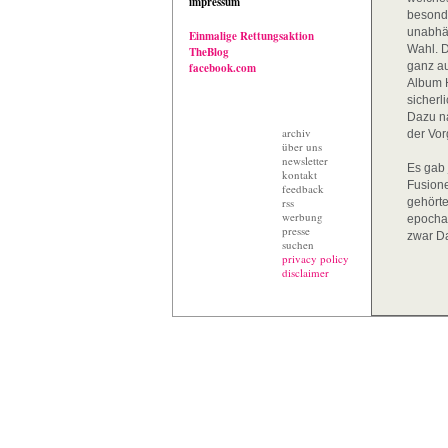
impressum
besonde
unabhä
Einmalige Rettungsaktion
Wahl. D
TheBlog
ganz au
facebook.com
Album 
sicherl
Dazu na
archiv
der Vo
über uns
newsletter
Es gab 
kontakt
Fusion
feedback
rss
gehörte
werbung
epocha
presse
zwar Da
suchen
privacy policy
disclaimer