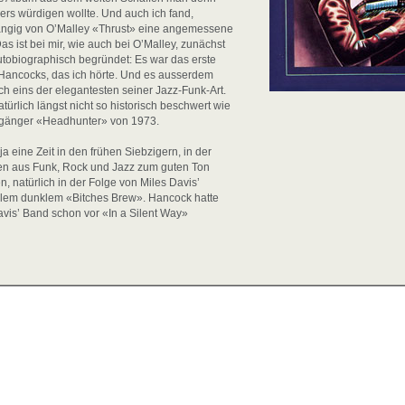
rs würdigen wollte. Und auch ich fand,
ngig von O’Malley «Thrust» eine angemessene
as ist bei mir, wie auch bei O’Malley, zunächst
tobiographisch begründet: Es war das erste
Hancocks, das ich hörte. Und es ausserdem
ich eins der elegantesten seiner Jazz-Funk-Art.
türlich längst nicht so historisch beschwert wie
rgänger «Headhunter» von 1973.
ja eine Zeit in den frühen Siebzigern, in der
en aus Funk, Rock und Jazz zum guten Ton
n, natürlich in der Folge von Miles Davis’
lem dunklem «Bitches Brew». Hancock hatte
vis’ Band schon vor «In a Silent Way»