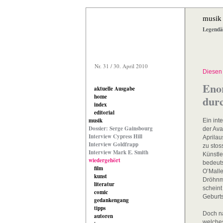
musik
Legendä
Nr. 31 / 30. April 2010
Diesen 
Enor
aktuelle Ausgabe
home
durc
index
editorial
musik
Ein int
Dossier: Serge Gainsbourg
der Ava
Interview Cypress Hill
Aprila
Interview Goldfrapp
zu stos
Interview Mark E. Smith
Künstle
wiedergehört
bedeut
film
O’Malle
kunst
Dröhnme
literatur
scheint
comic
Geburts
gedankengang
tipps
Doch na
autoren
welche