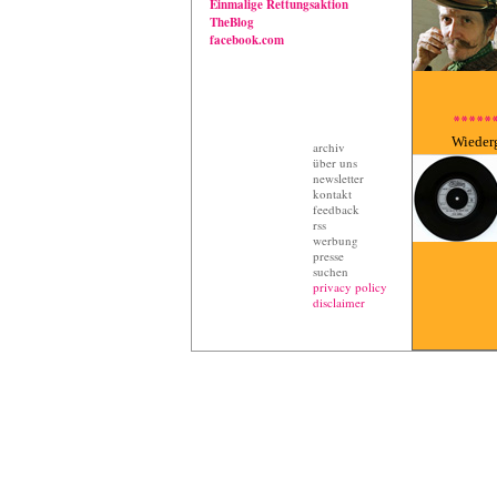
Einmalige Rettungsaktion
TheBlog
facebook.com
Wieder
archiv
über uns
newsletter
kontakt
feedback
rss
werbung
presse
suchen
privacy policy
disclaimer