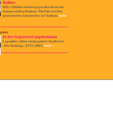
Kultur»
Billy Childish arbeitet gegen den Strom des
kommerziellen Denkens. TheTitle traf den
passionierten Aussenseiter in Chatham.
mehr
»
gehört
In der Gegenwart angekommen
Legendäre Alben wiedergehört: Kraftwerk:
«Der Katalog» (1974–2003).
mehr »