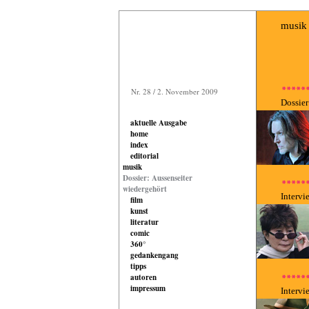
musik
Nr. 28 / 2. November 2009
Dossier
aktuelle Ausgabe
home
index
editorial
musik
Dossier: Aussenseiter
wiedergehört
Interv
film
kunst
literatur
comic
360°
gedankengang
tipps
autoren
impressum
Intervi