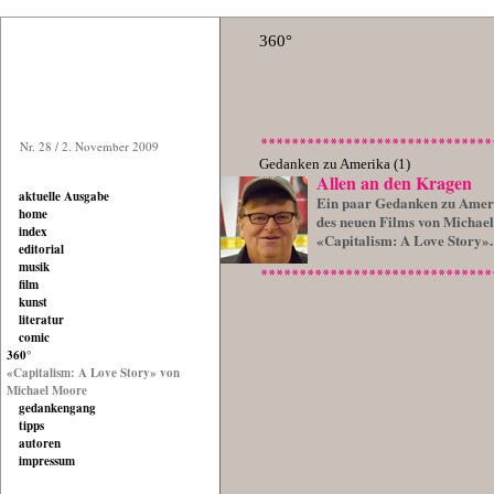
360°
Nr. 28 / 2. November 2009
Gedanken zu Amerika (1)
Allen an den Kragen
aktuelle Ausgabe
Ein paar Gedanken zu Ameri
home
des neuen Films von Michae
index
«Capitalism: A Love Story».
editorial
musik
film
kunst
literatur
comic
360°
«Capitalism: A Love Story» von
Michael Moore
gedankengang
tipps
autoren
impressum