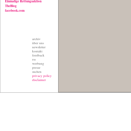
Einmalige Rettungsaktion
TheBlog
facebook.com
archiv
über uns
newsletter
kontakt
feedback
rss
werbung
presse
suchen
privacy policy
disclaimer