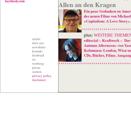
facebook.com
Allen an den Kragen
Ein paar Gedanken zu Ameri
des neuen Films von Michae
«Capitalism: A Love Story».
plus:
WEITERE THEME
archiv
editorial
–
Kraftwerk
–
Dav
über uns
Autumn Afternoon» von Yas
newsletter
Kolumnen: London, Wien un
kontakt
CDs, Bücher, Filme, Ausgan
feedback
rss
werbung
presse
suchen
privacy policy
disclaimer