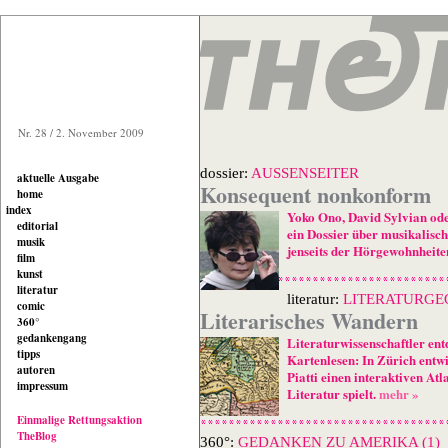
Nr. 28 / 2. November 2009
dossier:
AUSSENSEITER
aktuelle Ausgabe
Konsequent nonkonform
home
index
Yoko Ono, David Sylvian ode
editorial
ein Dossier über musikalisch
musik
jenseits der Hörgewohnheite
film
kunst
literatur
literatur:
LITERATURGE
comic
Literarisches Wandern
360°
gedankengang
Literaturwissenschaftler en
tipps
Kartenlesen: In Zürich entw
autoren
Piatti einen interaktiven Atla
impressum
Literatur spielt.
mehr »
Einmalige Rettungsaktion
TheBlog
360°:
GEDANKEN ZU AMERIKA (1)