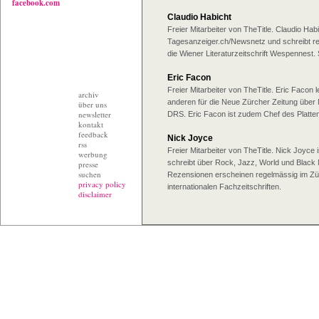
facebook.com
Claudio Habicht
Freier Mitarbeiter von TheTitle. Claudio Habic
Tagesanzeiger.ch/Newsnetz und schreibt reg
die Wiener Literaturzeitschrift Wespennest. S
Eric Facon
Freier Mitarbeiter von TheTitle. Eric Facon l
archiv
anderen für die Neue Zürcher Zeitung über 
über uns
newsletter
DRS. Eric Facon ist zudem Chef des Platte
kontakt
feedback
Nick Joyce
rss
Freier Mitarbeiter von TheTitle. Nick Joyce 
werbung
schreibt über Rock, Jazz, World und Black
presse
suchen
Rezensionen erscheinen regelmässig im Zür
privacy policy
internationalen Fachzeitschriften.
disclaimer