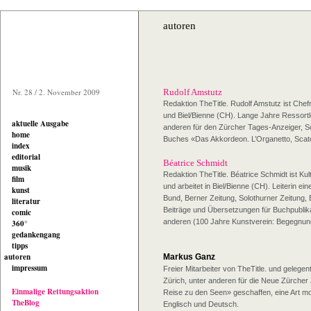
autoren
Nr. 28 / 2. November 2009
Rudolf Amstutz
Redaktion TheTitle. Rudolf Amstutz ist Chefr
und Biel/Bienne (CH). Lange Jahre Ressortlei
aktuelle Ausgabe
anderen für den Zürcher Tages-Anzeiger, So
home
Buches «Das Akkordeon. L’Organetto, Scatol
index
editorial
Béatrice Schmidt
musik
Redaktion TheTitle. Béatrice Schmidt ist Ku
film
und arbeitet in Biel/Bienne (CH). Leiterin ein
kunst
Bund, Berner Zeitung, Solothurner Zeitung,
literatur
Beiträge und Übersetzungen für Buchpublika
comic
anderen (100 Jahre Kunstverein: Begegnung
360°
gedankengang
tipps
autoren
Markus Ganz
impressum
Freier Mitarbeiter von TheTitle. und gelegen
Zürich, unter anderen für die Neue Zürcher 
Einmalige Rettungsaktion
Reise zu den Seen» geschaffen, eine Art mo
TheBlog
Englisch und Deutsch.