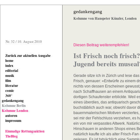
gedankengang
Kolumne von Hanspeter Künzler, London
Nr. 32 / 10. August 2010
Diesen Beitrag weiterempfehlen!
Ist Frisch noch frisc
Zurück zur aktuellen Ausgabe
home
Jugend bereits museal
index
editorial
musik
Gerade sitze ich in Zürich und lese d
film
Frisch, genauer: «Entwürfe zu einem dr
literatur
nichts von dessen Erscheinen gewusst, 
comic
nach Schaffhausen an einem Antiquaria
360°
dortigen Schaufenster erblickte. Weil e
gedankengang
eines überdies, das antiquarisch gesch
Kolumne Berlin
buchstäblich auch war, obwohl davor di
Kolumne London
bauernmalerischen Motiven verziertes,
autoren
sei mir der Fehlschluss verziehen, es
impressum
ein von mir verpasstes Altwerk. Natürl
Hinschauen in anderen Shops eines Be
Einmalige Rettungsaktion
natürlich kaufte ich als alter Frisch-Fa
TheBlog
gelesen. Es ist tatsächlich eine Samm