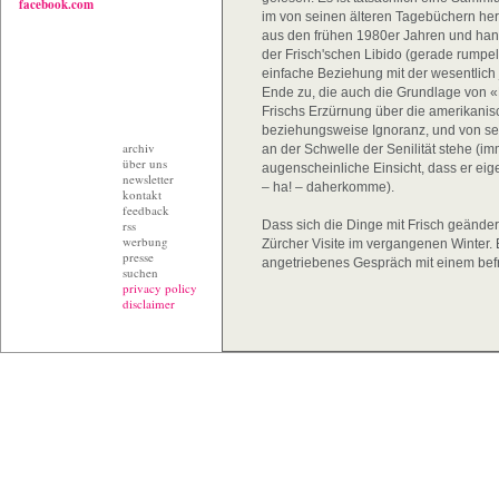
facebook.com
im von seinen älteren Tagebüchern her
aus den frühen 1980er Jahren und hand
der Frisch'schen Libido (gerade rumpelt
einfache Beziehung mit der wesentlich
Ende zu, die auch die Grundlage von «
Frischs Erzürnung über die amerikanis
beziehungsweise Ignoranz, und von se
archiv
an der Schwelle der Senilität stehe (imm
über uns
augenscheinliche Einsicht, dass er eig
newsletter
– ha! – daherkomme).
kontakt
feedback
rss
Dass sich die Dinge mit Frisch geänder
werbung
Zürcher Visite im vergangenen Winter. 
presse
angetriebenes Gespräch mit einem bef
suchen
privacy policy
disclaimer