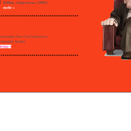
Fellini, «Satyricon» (1969).
mehr »
ersonality Pose Carl Fredricksen
 Animation Studios
ilmtipp »