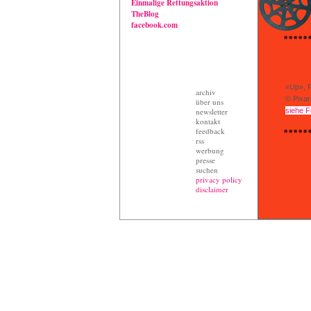
Einmalige Rettungsaktion
TheBlog
facebook.com
«Up»,
P
archiv
© Pixar
über uns
newsletter
siehe F
kontakt
feedback
rss
werbung
presse
suchen
privacy policy
disclaimer