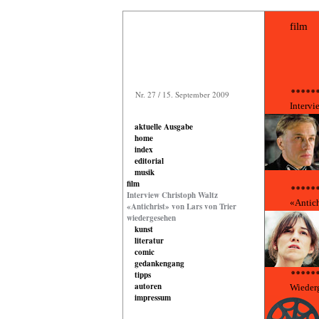
film
Nr. 27 / 15. September 2009
Intervi
aktuelle Ausgabe
home
index
editorial
musik
film
Interview Christoph Waltz
«Antich
«Antichrist» von Lars von Trier
wiedergesehen
kunst
literatur
comic
gedankengang
tipps
autoren
Wieder
impressum