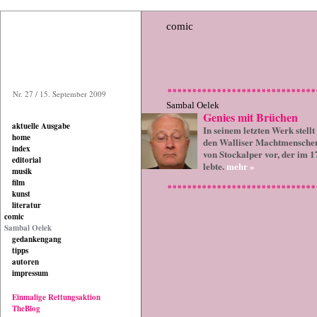
comic
Nr. 27 / 15. September 2009
Sambal Oelek
Genies mit Brüchen
aktuelle Ausgabe
In seinem letzten Werk stell
home
den Walliser Machtmensche
index
von Stockalper vor, der im 
editorial
lebte.
mehr »
musik
film
kunst
literatur
comic
Sambal Oelek
gedankengang
tipps
autoren
impressum
Einmalige Rettungsaktion
TheBlog