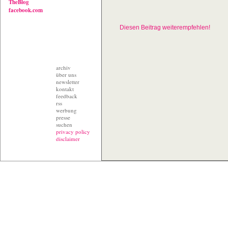
TheBlog
facebook.com
Diesen Beitrag weiterempfehlen!
archiv
über uns
newsletter
kontakt
feedback
rss
werbung
presse
suchen
privacy policy
disclaimer