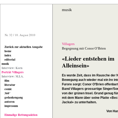
musik
Nr. 32 / 10. August 2010
Villagers
Zurück zur aktuellen Ausgabe
Begegnung mit Conor O’Brien
home
index
«Lieder entstehen im
editorial
Alleinsein»
musik
Interview: Korn
Porträt Villagers
Es wurde Zeit, dass im Rausche der 
Interview: M.I.A.
Bewegung auch wieder mal ein Ire inte
film
Furore sorgt: Conor O’Brien offenbart
literatur
comic
Band Villagers grossartige Singer/So
360°
von der grünen Insel. Grund genug für
gedankengang
mit dem Mann über seine Platte «Be
autoren
Jackal» zu unterhalten.
impressum
Von Han
Einmalige Rettungsaktion