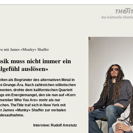
ew mit James «Munky» Shaffer
sik muss nicht immer ein
gefühl auslösen»
lten als Begründer des alternativen Metal in
t-Grunge-Ära. Nach zahlreichen stilistischen
menten. drohte dem kalifornischen Quartett
ngs ein Energiemangel, den sie nun auf «Korn
Remember Who You Are» mehr als nur
hen. TheTitle traf sich in New York mit
ist James «Munky» Shaffer zur verbalen
desaufnahme.
Interview: Rudolf Amstutz