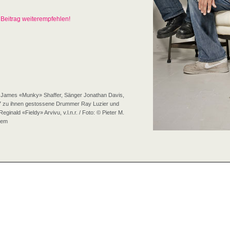
Beitrag weiterempfehlen!
st James «Munky» Shaffer,
Sänger Jonathan Davis,
7 zu ihnen gestossene Drummer Ray Luzier und
Reginald «Fieldy» Arvivu, v.l.n.r. / Foto: © Pieter M.
tem