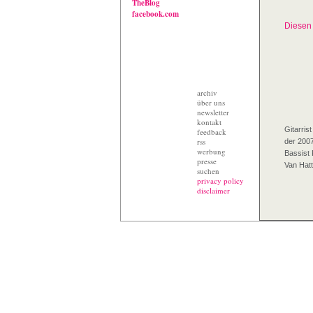
TheBlog
facebook.com
Diesen 
archiv
über uns
newsletter
kontakt
Gitarri
feedback
rss
der 200
werbung
Bassist 
presse
Van Hat
suchen
privacy policy
disclaimer