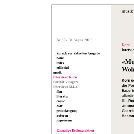
musik
Nr. 32 / 10. August 2010
Korn
Intervi
Zurück zur aktuellen Ausgabe
home
«Mu
index
Wohl
editorial
musik
Interview: Korn
Korn ge
Porträt Villagers
der Pos
Interview: M.I.A.
Experi
film
allerdi
literatur
comic
III – 
360°
wettmac
gedankengang
Gitarr
autoren
Bestan
impressum
Einmalige Rettungsaktion