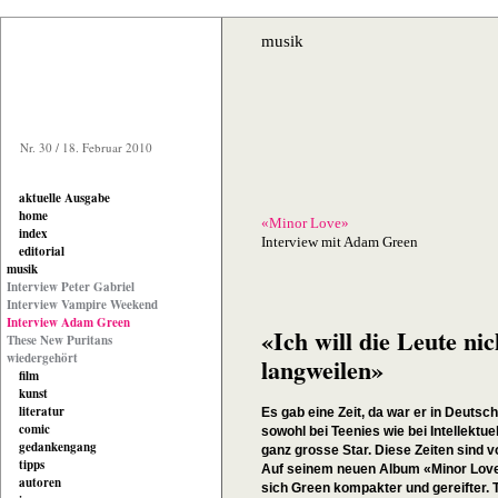
musik
Nr. 30 / 18. Februar 2010
aktuelle Ausgabe
home
«Minor Love»
index
Interview mit Adam Green
editorial
musik
Interview Peter Gabriel
Interview Vampire Weekend
Interview Adam Green
«Ich will die Leute nic
These New Puritans
wiedergehört
langweilen»
film
kunst
literatur
Es gab eine Zeit, da war er in Deutsc
comic
sowohl bei Teenies wie bei Intellektue
gedankengang
ganz grosse Star. Diese Zeiten sind v
tipps
Auf seinem neuen Album «Minor Love
autoren
sich Green kompakter und gereifter. T