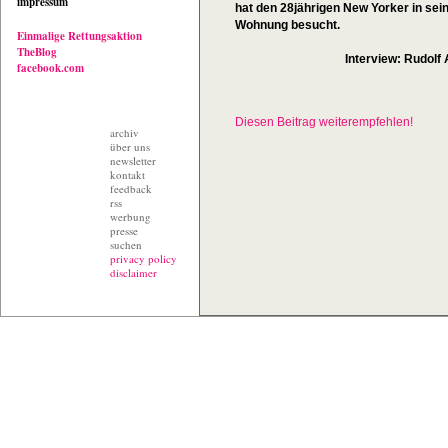
impressum
hat den 28jährigen New Yorker in sei
Wohnung besucht.
Einmalige Rettungsaktion
TheBlog
Interview: Rudolf
facebook.com
Diesen Beitrag weiterempfehlen!
archiv
über uns
newsletter
kontakt
feedback
rss
werbung
presse
suchen
privacy policy
disclaimer