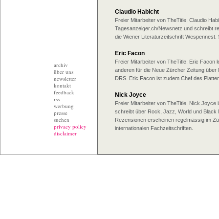
Claudio Habicht
Freier Mitarbeiter von TheTitle. Claudio Habic
Tagesanzeiger.ch/Newsnetz und schreibt reg
die Wiener Literaturzeitschrift Wespennest. S
Eric Facon
Freier Mitarbeiter von TheTitle. Eric Facon l
archiv
anderen für die Neue Zürcher Zeitung über 
über uns
newsletter
DRS. Eric Facon ist zudem Chef des Platte
kontakt
feedback
Nick Joyce
rss
Freier Mitarbeiter von TheTitle. Nick Joyce 
werbung
schreibt über Rock, Jazz, World und Black
presse
suchen
Rezensionen erscheinen regelmässig im Zür
privacy policy
internationalen Fachzeitschriften.
disclaimer