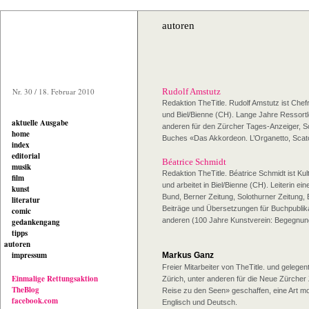
autoren
Nr. 30 / 18. Februar 2010
Rudolf Amstutz
Redaktion TheTitle. Rudolf Amstutz ist Chefr
und Biel/Bienne (CH). Lange Jahre Ressortlei
aktuelle Ausgabe
anderen für den Zürcher Tages-Anzeiger, So
home
Buches «Das Akkordeon. L’Organetto, Scatol
index
editorial
Béatrice Schmidt
musik
Redaktion TheTitle. Béatrice Schmidt ist Ku
film
und arbeitet in Biel/Bienne (CH). Leiterin ein
kunst
Bund, Berner Zeitung, Solothurner Zeitung,
literatur
Beiträge und Übersetzungen für Buchpublika
comic
anderen (100 Jahre Kunstverein: Begegnung
gedankengang
tipps
autoren
impressum
Markus Ganz
Freier Mitarbeiter von TheTitle. und gelegen
Einmalige Rettungsaktion
Zürich, unter anderen für die Neue Zürcher 
TheBlog
Reise zu den Seen» geschaffen, eine Art mo
facebook.com
Englisch und Deutsch.