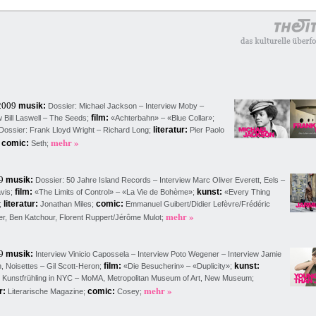
2009
musik:
Dossier: Michael Jackson – Interview Moby –
film:
w Bill Laswell – The Seeds
;
«Achterbahn
» – «Blue Collar»
;
literatur:
Dossier: Frank Lloyd Wright – Richard Long;
Pier Paolo
mehr »
comic:
;
Seth;
09
musik:
Dossier: 50 Jahre Island Records – Interview Marc Oliver Everett, Eels –
film:
kunst:
vis
;
«The Limits of Control
» – «La Vie de Bohème»
;
«Every Thing
literatur:
comic:
;
Jonathan Miles;
Emmanuel Guibert/Didier Lefèvre/Frédéric
mehr »
r, Ben Katchour, Florent Ruppert/Jérôme Mulot;
09
musik:
Interview Vinicio Capossela – Interview Poto Wegener – Interview Jamie
film:
kunst:
, Noisettes – Gil Scott-Heron
;
«Die Besucherin
» – «Duplicity»
;
: Kunstfrühling in NYC – MoMA, Metropolitan Museum of Art, New Museum;
mehr »
r:
comic:
Literarische Magazine;
Cosey;