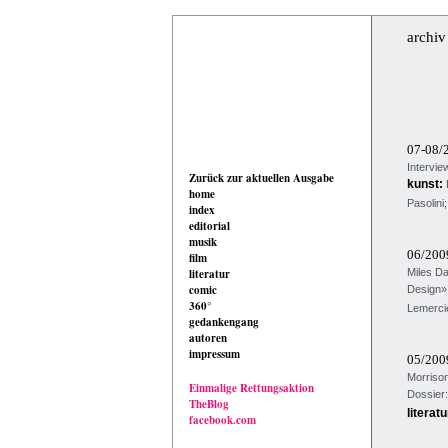
archiv
07-08/
Intervie
Zurück zur aktuellen Ausgabe
kunst:
home
Pasolini
index
editorial
musik
06/20
film
literatur
Miles Da
comic
Design»
360°
Lemercie
gedankengang
autoren
impressum
05/20
Morrison
Einmalige Rettungsaktion
Dossier
TheBlog
literatu
facebook.com