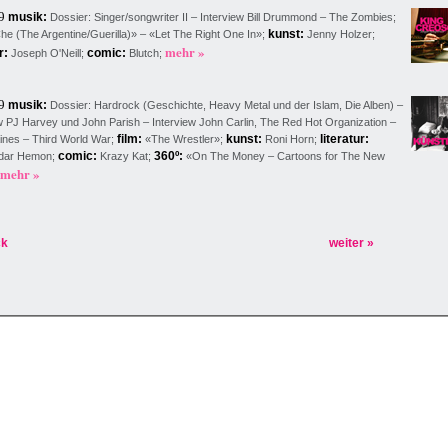
09
musik:
Dossier: Singer/songwriter II – Interview Bill Drummond – The Zombies
;
kunst:
e (The Argentine/Guerilla)
» – «Let The Right One In»
;
Jenny Holzer;
mehr »
r:
comic:
Joseph O'Neill;
Blutch;
09
musik:
Dossier: Hardrock (Geschichte, Heavy Metal und der Islam, Die Alben) –
w PJ Harvey und John Parish – Interview John Carlin, The Red Hot Organization –
film:
kunst:
literatur:
ines – Third World War
;
«The Wrestler
»
;
Roni Horn;
comic:
360º:
dar Hemon;
Krazy Kat;
«On The Money – Cartoons for The New
mehr »
ck
weiter »