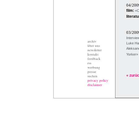
04/20
film:
«Ch
literatu
03/20
Intervie
archiv
Luke Ha
über uns
Aleksan
newsletter
kontakt
Yorker»
feedback
rss
werbung
presse
« zurü
suchen
privacy policy
disclaimer