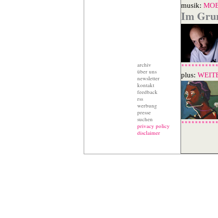
musik:
MO
Im Gru
archiv
über uns
plus:
WEIT
newsletter
kontakt
feedback
rss
werbung
presse
suchen
privacy policy
disclaimer