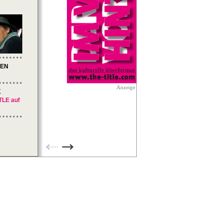
REN
Anzeige
K
TLE auf