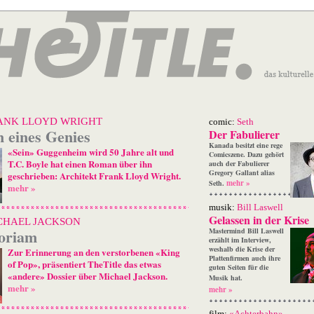
ANK LLOYD WRIGHT
comic:
Seth
n eines Genies
Der Fabulierer
Kanada besitzt eine rege
«Sein» Guggenheim wird 50 Jahre alt und
Comicszene. Dazu gehört
T.C. Boyle hat einen Roman über ihn
auch der Fabulierer
Gregory Gallant alias
geschrieben: Architekt Frank Lloyd Wright.
mehr »
Seth.
mehr »
musik:
Bill Laswell
Gelassen in der Krise
CHAEL JACKSON
oriam
Mastermind Bill Laswell
erzählt im Interview,
weshalb die Krise der
Zur Erinnerung an den verstorbenen «King
Plattenfirmen auch ihre
of Pop», präsentiert TheTitle das etwas
guten Seiten für die
«andere» Dossier über Michael Jackson.
Musik hat.
mehr »
mehr »
film:
«Achterbahn»