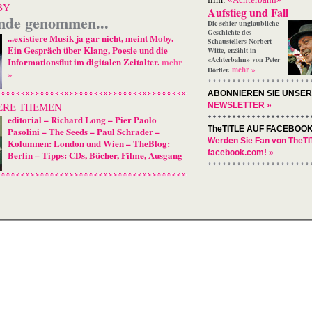
BY
Aufstieg und Fall
nde genommen...
Die schier unglaubliche
Geschichte des
...existiere Musik ja gar nicht, meint Moby.
Schaustellers Norbert
Ein Gespräch über Klang, Poesie und die
Witte, erzählt in
«Achterbahn» von Peter
Informationsflut im digitalen Zeitalter.
mehr
mehr »
Dörfler.
»
ABONNIEREN SIE UNSE
NEWSLETTER »
ERE THEMEN
editorial
–
Richard Long
–
Pier Paolo
TheTITLE AUF FACEBOO
Pasolini
–
The Seeds
–
Paul Schrader
–
Werden Sie Fan von TheTI
Kolumnen: London und Wien
–
TheBlog:
facebook.com! »
Berlin
–
Tipps: CDs, Bücher, Filme, Ausgang