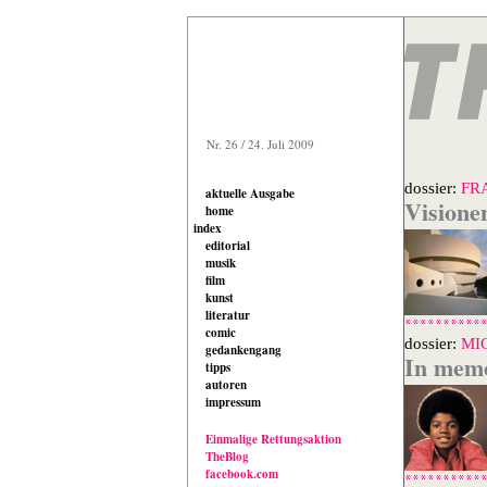
Nr. 26 / 24. Juli 2009
dossier:
FR
aktuelle Ausgabe
Visione
home
index
editorial
musik
film
kunst
literatur
comic
dossier:
MI
gedankengang
In mem
tipps
autoren
impressum
Einmalige Rettungsaktion
TheBlog
facebook.com