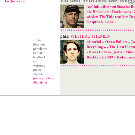
facebook.com
Auf Initiative von Stascha Ba
die Helden der Rocksteady- 
wieder. TheTitle traf den Re
Gespräch.
mehr »
plus:
WEITERE THEMEN
archiv
editorial
–
Owen Pallett
–
Jo
über uns
Recycling
–
«The Last Pictu
newsletter
«Dress Codes», Jewish Mus
kontakt
Rückblick 2009
–
Kolumnen
feedback
rss
werbung
presse
suchen
privacy policy
disclaimer