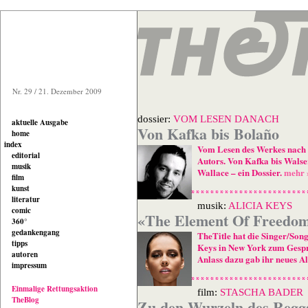
Nr. 29 / 21. Dezember 2009
dossier:
VOM LESEN DANACH
aktuelle Ausgabe
Von Kafka bis Bolaño
home
index
Vom Lesen des Werkes nach
editorial
Autors. Von Kafka bis Walse
musik
Wallace – ein Dossier.
mehr 
film
kunst
literatur
musik:
ALICIA KEYS
comic
«The Element Of Freedo
360°
gedankengang
TheTitle hat die Singer/Song
tipps
Keys in New York zum Gespr
autoren
Anlass dazu gab ihr neues A
impressum
Einmalige Rettungsaktion
film:
STASCHA BADER
TheBlog
Zu den Wurzeln des Regg