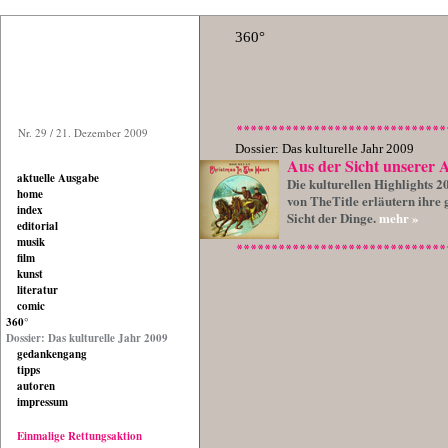
360°
Nr. 29 / 21. Dezember 2009
Dossier: Das kulturelle Jahr 2009
Aus der Sicht unserer 
aktuelle Ausgabe
Die kulturellen Highlights 2
home
von TheTitle erläutern ihre 
index
Sicht der Dinge.
mehr »
editorial
musik
film
kunst
literatur
comic
360°
Dossier: Das kulturelle Jahr 2009
gedankengang
tipps
autoren
impressum
Einmalige Rettungsaktion