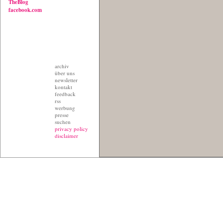
TheBlog
facebook.com
archiv
über uns
newsletter
kontakt
feedback
rss
werbung
presse
suchen
privacy policy
disclaimer