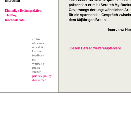
einer neuen virtuellen Sprache und a
impressum
präsentiert er mit «Scratch My Back»
Coversongs der ungewöhnlichen Art.
Einmalige Rettungsaktion
TheBlog
für ein spannendes Gespräch zwische
facebook.com
dem 60jährigen Briten.
Interview: Ha
archiv
über uns
newsletter
Diesen Beitrag weiterempfehlen!
kontakt
feedback
rss
werbung
presse
suchen
privacy policy
disclaimer