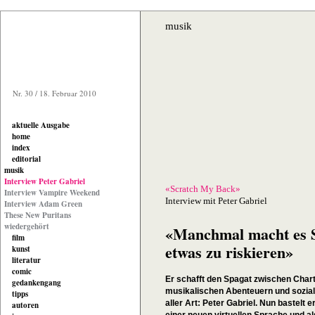
musik
Nr. 30 / 18. Februar 2010
aktuelle Ausgabe
home
index
editorial
musik
Interview Peter Gabriel
«Scratch My Back»
Interview Vampire Weekend
Interview mit Peter Gabriel
Interview Adam Green
These New Puritans
wiedergehört
«Manchmal macht es S
film
etwas zu riskieren»
kunst
literatur
comic
Er schafft den Spagat zwischen Chart
gedankengang
musikalischen Abenteuern und sozial
tipps
aller Art: Peter Gabriel. Nun bastelt e
autoren