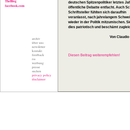
TheBlog
deutschen Spitzenpolitiker letztes Ja
facebook.com
öffentliche Debatte entfacht. Auch S
Schriftsteller fühlten sich daraufhin
veranlasst, nach jahrelangem Schwe
wieder in der Politik mitzumischen. Si
dies patriotisch und beschämt zuglei
Von Claudio
archiv
über uns
newsletter
kontakt
feedback
Diesen Beitrag weiterempfehlen!
rss
werbung
presse
suchen
privacy policy
disclaimer