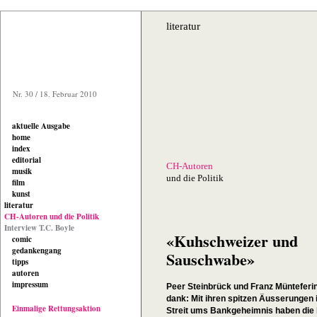
literatur
Nr. 30 / 18. Februar 2010
aktuelle Ausgabe
home
index
editorial
CH-Autoren
musik
und die Politik
film
kunst
literatur
CH-Autoren und die Politik
Interview T.C. Boyle
«Kuhschweizer und
comic
gedankengang
Sauschwabe»
tipps
autoren
impressum
Peer Steinbrück und Franz Münteferin
dank: Mit ihren spitzen Äusserungen
Einmalige Rettungsaktion
Streit ums Bankgeheimnis haben die