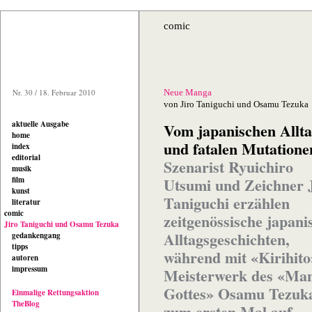
comic
Nr. 30 / 18. Februar 2010
Neue Manga
von Jiro Taniguchi und Osamu Tezuka
aktuelle Ausgabe
Vom japanischen Allt
home
und fatalen Mutatione
index
editorial
Szenarist Ryuichiro
musik
Utsumi und Zeichner 
film
kunst
Taniguchi erzählen
literatur
comic
zeitgenössische japani
Jiro Taniguchi und Osamu Tezuka
Alltagsgeschichten,
gedankengang
tipps
während mit «Kirihito
autoren
impressum
Meisterwerk des «Ma
Gottes» Osamu Tezuk
Einmalige Rettungsaktion
TheBlog
zum ersten Mal auf